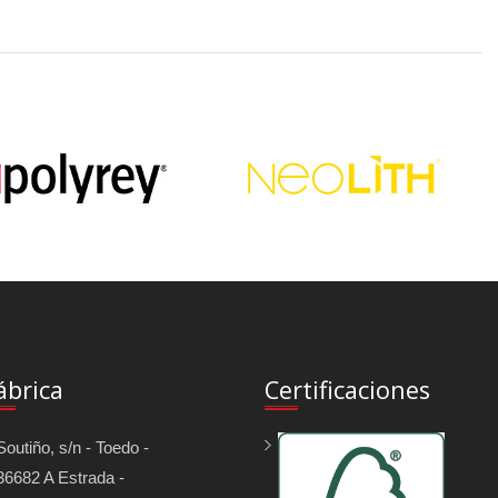
ábrica
Certificaciones
Soutiño, s/n - Toedo -
36682 A Estrada -