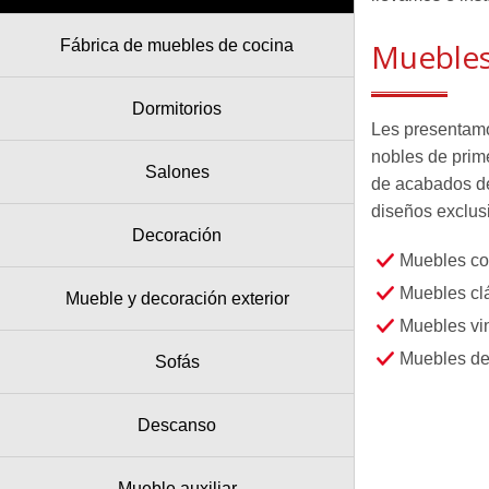
Mueble
Fábrica de muebles de cocina
Dormitorios
Les presentamo
nobles de prime
Salones
de acabados des
diseños exclusi
Decoración
Muebles co
Muebles cl
Mueble y decoración exterior
Muebles vi
Muebles de
Sofás
Descanso
Mueble auxiliar