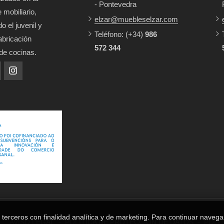
- Pontevedra
 mobiliario,
elzar@muebleselzar.com
o el juvenil y
Teléfono:
(+34)
986
fabricación
572 344
 de cocinas.
 terceros con finalidad analítica y de marketing. Para continuar navega
AVISO LEGAL
-
POLÍTICA DE PROTECCIÓN DE DATOS
-
POLIT