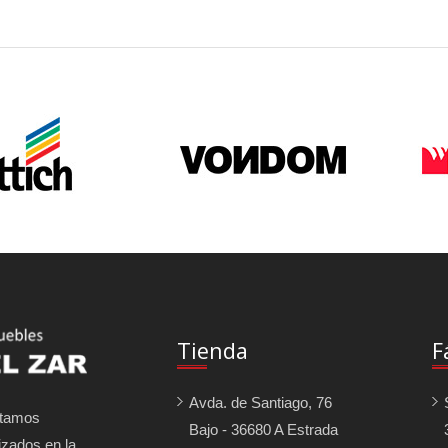
Tienda
F
Avda. de Santiago, 76
tamos
Bajo - 36680 A Estrada
izados en la