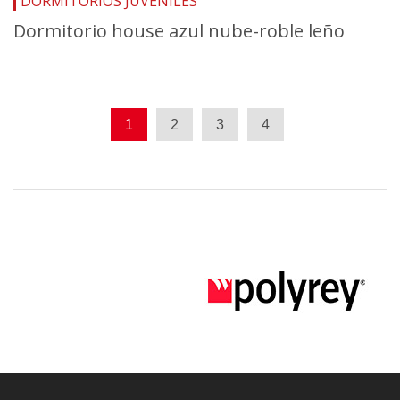
DORMITORIOS JUVENILES
Dormitorio house azul nube-roble leño
1
2
3
4