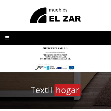
≡
Textil
hogar