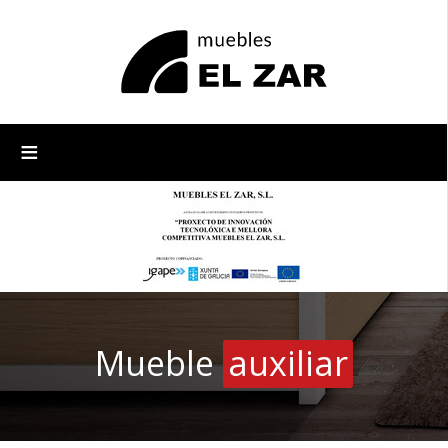
≡
Mueble
auxiliar