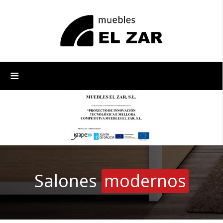
≡
Salones
modernos